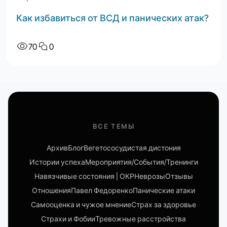
Как избавиться от ВСД и панических атак?
70
0
ВСЕ ТЕМЫ
Архив
Блог
Вегетососудистая дистония
Истории успеха
Мероприятия/События/Тренинги
Навязчивые состояния | ОКР
Неврозы
Отзывы
Отношения
Павел Федоренко
Панические атаки
Самооценка и чужое мнение
Страх за здоровье
Страхи и Фобии
Тревожные расстройства