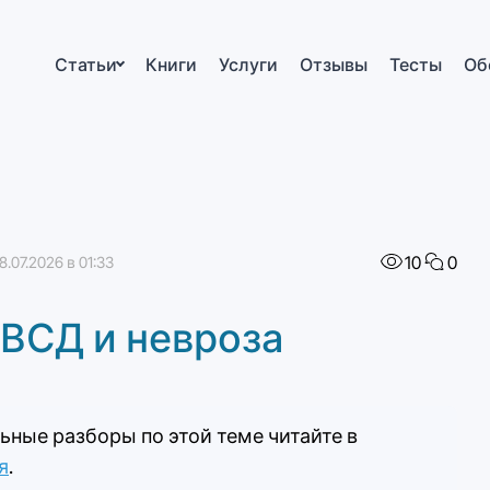
Статьи
Книги
Услуги
Отзывы
Тесты
Об
10
0
.07.2026 в 01:33
 ВСД и невроза
ьные разборы по этой теме читайте в
я
.