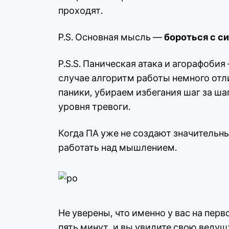
проходят.
P.S. Основная мысль —
бороться с с
P.S.S. Паническая атака и агорафоби
случае алгоритм работы немного отл
паники, убираем избегания шаг за ш
уровня тревоги.
Когда ПА уже не создают значительн
работать над мышлением.
Не уверены, что именно у вас на пер
пять минут, и вы увидите свою ведущ