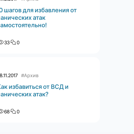
10 шагов для избавления от
панических атак
самостоятельно!
33
0
8.11.2017
#Архив
Как избавиться от ВСД и
панических атак?
68
0