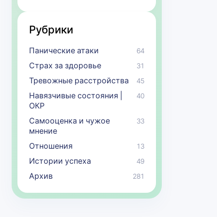
Рубрики
Панические атаки
64
Страх за здоровье
31
Тревожные расстройства
45
Навязчивые состояния |
40
ОКР
Самооценка и чужое
33
мнение
Отношения
13
Истории успеха
49
Архив
281