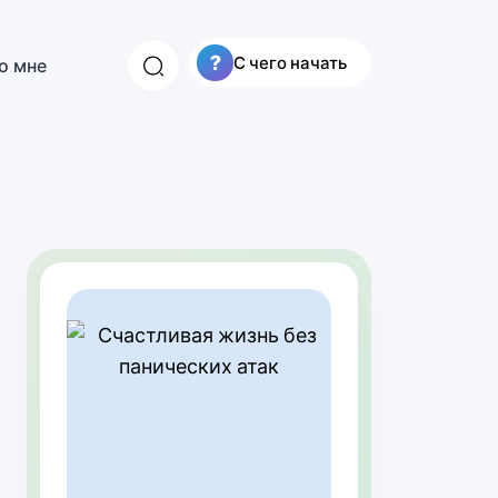
?
С чего начать
о мне