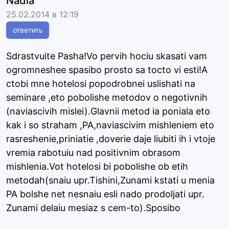
Nadia
25.02.2014 в 12:19
ответить
Sdrastvuite Pasha!Vo pervih hociu skasati vam
ogromneshee spasibo prosto sa tocto vi esti!A
ctobi mne hotelosi popodrobnei uslishati na
seminare ,eto pobolishe metodov o negotivnih
(naviascivih mislei).Glavnii metod ia poniala eto
kak i so straham ,PA,naviascivim mishleniem eto
rasreshenie,priniatie ,doverie daje liubiti ih i vtoje
vremia rabotuiu nad positivnim obrasom
mishlenia.Vot hotelosi bi pobolishe ob etih
metodah(snaiu upr.Tishini,Zunami kstati u menia
PA bolshe net nesnaiu esli nado prodoljati upr.
Zunami delaiu mesiaz s cem-to).Sposibo